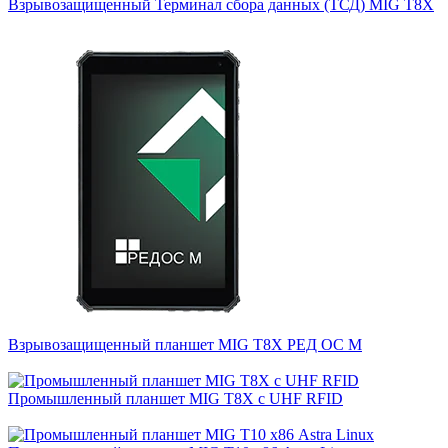
Взрывозащищенный Терминал сбора данных (ТСД) MIG T8X
Взрывозащищенный планшет MIG T8X РЕД ОС М
Промышленный планшет MIG T8X с UHF RFID