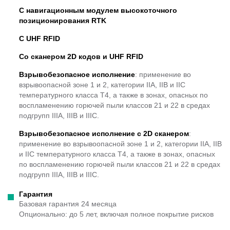
С навигационным модулем высокоточного
позиционирования
RTK
C
UHF
RFID
Cо сканером 2
D кодов и
UHF
RFID
Взрывобезопасное исполнение
: применение во
взрывоопасной зоне 1 и 2, категории IIA, IIB и IIC
температурного класса Т4, а также в зонах, опасных по
воспламенению горючей пыли классов 21 и 22 в средах
подгрупп IIIA, IIIB и IIIC.
Взрывобезопасное исполнение с 2D сканером
:
применение во взрывоопасной зоне 1 и 2, категории IIA, IIB
и IIC температурного класса Т4, а также в зонах, опасных
по воспламенению горючей пыли классов 21 и 22 в средах
подгрупп IIIA, IIIB и IIIC.
Гарантия
Базовая гарантия 24 месяца
Опционально: до 5 лет, включая полное покрытие рисков