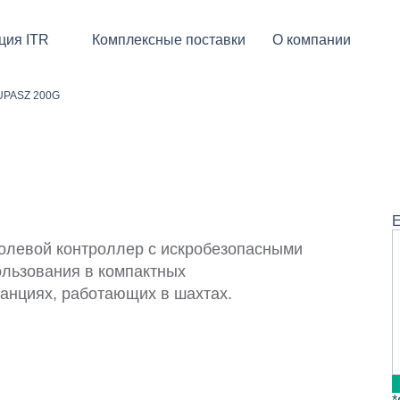
ция ITR
Комплексные поставки
О компании
PASZ 200G
Е
левой контроллер с искробезопасными
ользования в компактных
анциях, работающих в шахтах.